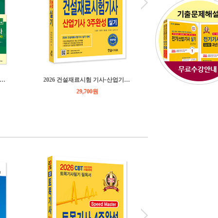
27년 CBT대비 측량기능사 3주완성(무료쿠폰CBT모의고사)
2026 건설재료시험 기사·산업기사 3주완성 실기(필답형+작업형)
29,700원
28,800