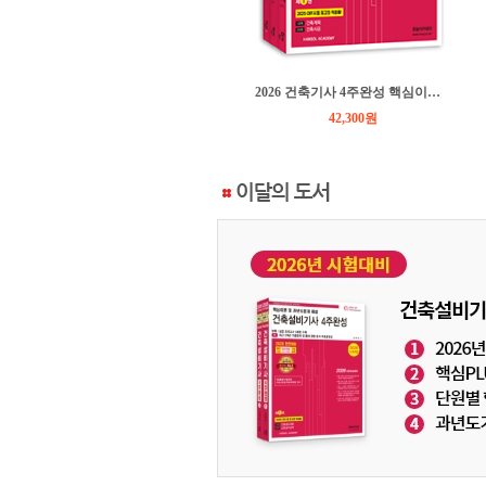
2026 토목기사·토목산업기사필기 ①응용역학
2026 건축기사 4주완성 핵심이론 및 과년도 문제해설
25,200원
42,300원