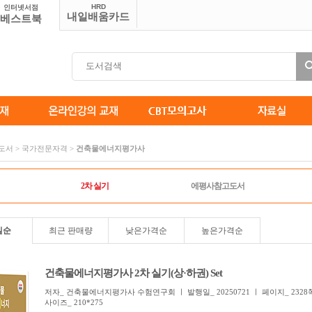
HRD
인터넷서점
내일배움카드
베스트북
솔도서 > 국가전문자격 >
건축물에너지평가사
2차 실기
에평사참고도서
일순
최근 판매량
낮은가격순
높은가격순
건축물에너지평가사 2차 실기(상·하권) Set
저자_ 건축물에너지평가사 수험연구회 ㅣ 발행일_ 20250721 ㅣ 페이지_ 2328
사이즈_ 210*275