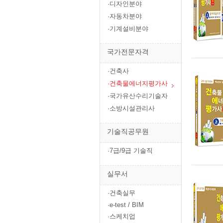
·디자인분야
·자동차분야
·기계설비분야
국가전문자격
·건축사
·건축물에너지평가사
·국가유산수리기술자
·소방시설관리사
기술직공무원
·7급/9급 기술직
실무서
·건축실무
·e-test / BIM
·스케치업