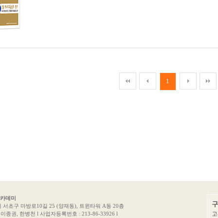
1
아카데미
서초구 마방로10길 25 (양재동), 트윈타워 A동 20층
이종권, 한병천 l 사업자등록번호 : 213-86-33926 l