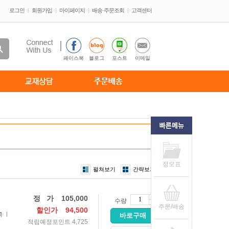
로그인
회원가입
마이페이지
배송·주문조회
고객센터
페이스북
블로그
포스트
이메일
정오표
펼쳐보기
간략보기
정 가
105,000
수량
주문/배송
할인가
94,500
쪽 ㅣ
바로구매
적립예정포인트 4,725