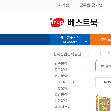
자격증
공무원/공기업
홈 > 한
한국산업인력공단
·건축분야
1차 필기
·토목분야
·전기분야
·안전관리분야
출간
·소방분야
·조경분야
·농림분야
·에너지분야