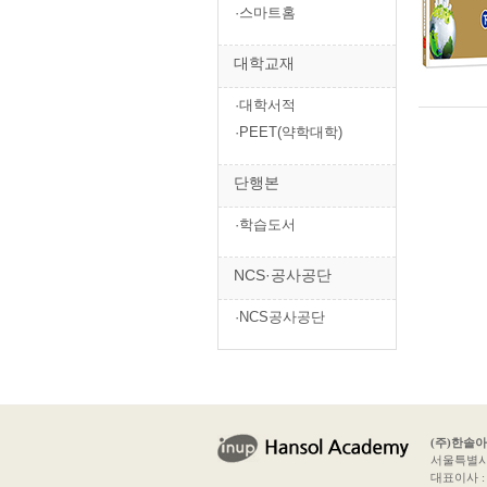
·스마트홈
대학교재
·대학서적
·PEET(약학대학)
단행본
·학습도서
NCS·공사공단
·NCS공사공단
(주)한솔
서울특별시 
대표이사 : 