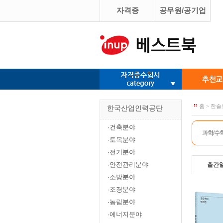
자격증
공무원/공기업
홈 > 한솔
한국산업인력공단
·건축분야
과학/수
·토목분야
·전기분야
·안전관리분야
출간
·소방분야
·조경분야
·농림분야
·에너지분야