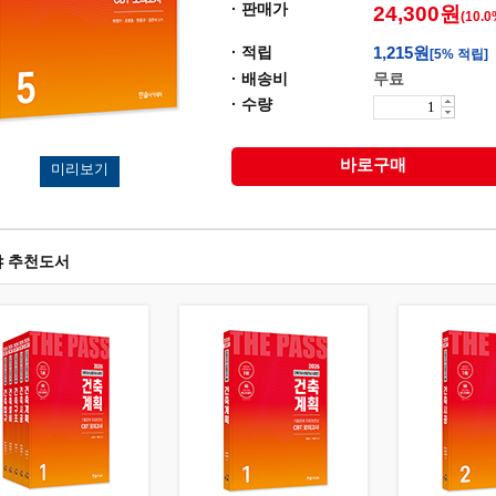
· 판매가
24,300원
(10.
· 적립
1,215원
[5% 적립]
· 배송비
무료
· 수량
바로구매
미리보기
야 추천도서