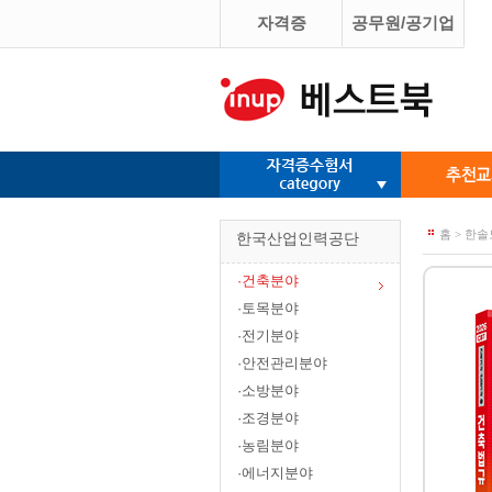
자격증
공무원/공기업
홈 > 한
한국산업인력공단
·건축분야
·토목분야
·전기분야
·안전관리분야
·소방분야
·조경분야
·농림분야
·에너지분야