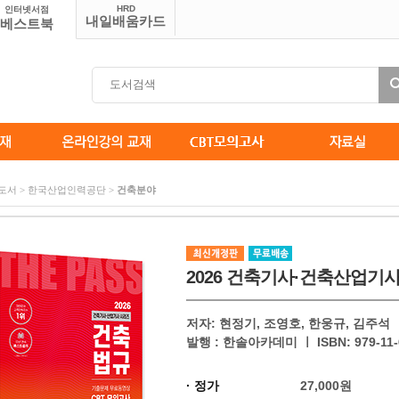
HRD
인터넷서점
내일배움카드
베스트북
솔도서 > 한국산업인력공단 >
건축분야
2026 건축기사·건축산업기
저자: 현정기, 조영호, 한웅규, 김주석 ㅣ 
발행 : 한솔아카데미 ㅣ ISBN: 979-11-6
· 정가
27,000원