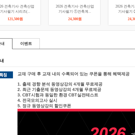
2026 건축기사·건축산업
2026 건축기사·건축산업
2026
기사필기 ①건축계...
기사필기 ②건축시...
기사필
24,300원
24,300원
안내
이벤트
내
교재 구매 후 교재 내의 수록되어 있는 쿠폰을 통해 혜택제공
1.
출제 경향 분석 동영상강의
4
개월 무료제공
2.
최근 기출문제 동영상강의
4
개월 무료제공
3. CBT
시험과 동일한 환경
CBT
실전테스트
4.
전국모의고사 실시
5. 정규 동영상강의 할인쿠폰