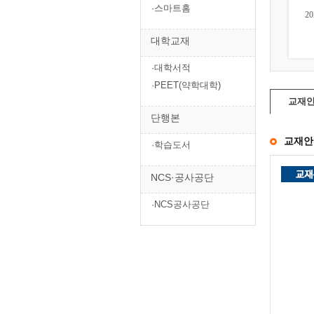
·스마트홈
2026 건축산업기사실기
2026 건축기사·건축산업
TheBible
기사필기 시리즈(...
대학교재
27,000원
121,500원
·대학서적
·PEET(약학대학)
교재
단행본
교재안
·학습도서
NCS·공사공단
·NCS공사공단