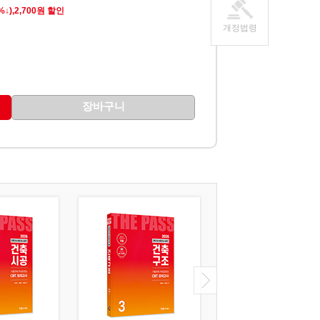
0%↓),2,700원 할인
개정법령
장바구니