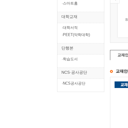
·스마트홈
대학교재
토목 BIM 실무활용서
토목 BIM 실무활용서
Dynamo + GenerativeC...
Bentley(기본편)
·대학서적
33,300원
40,500원
·PEET(약학대학)
단행본
교재
·학습도서
교재안
NCS·공사공단
·NCS공사공단