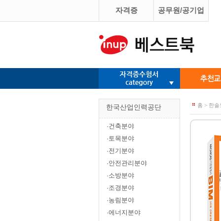
자격증
공무원/공기업
홈 > 한솔
한국산업인력공단
·건축분야
·토목분야
·전기분야
·안전관리분야
·소방분야
·조경분야
·농림분야
·에너지분야